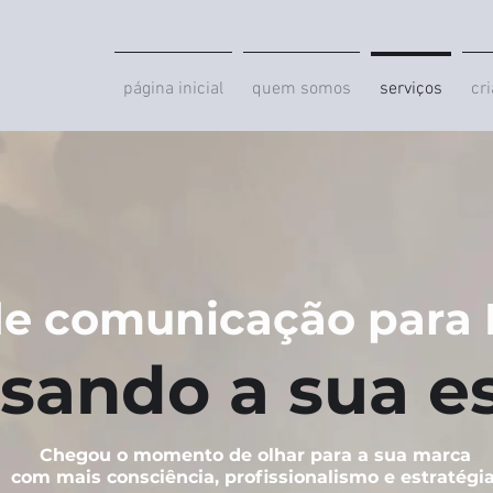
página inicial
quem somos
serviços
cr
e comunicação para 
sando a sua e
Chegou o momento de olhar para a sua marca
com mais consciência, profissionalismo e estratégia