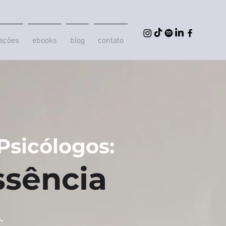
iações
ebooks
blog
contato
Psicólogos:
ssência
.