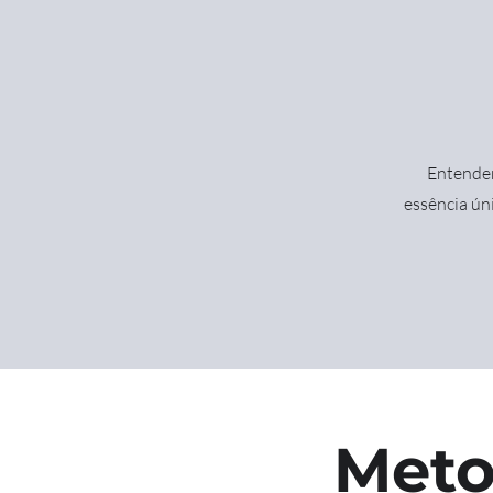
Entende
essência ú
Meto