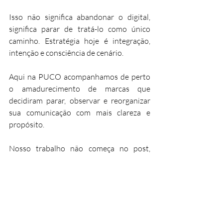
Isso não significa abandonar o digital, 
significa parar de tratá-lo como único 
caminho. Estratégia hoje é integração, 
intenção e consciência de cenário.
Aqui na PUCO acompanhamos de perto 
o amadurecimento de marcas que 
decidiram parar, observar e reorganizar 
sua comunicação com mais clareza e 
propósito.
Nosso trabalho não começa no post, 
começa na escuta, na estratégia e na 
definição de escolhas. Se você sente que 
sua marca está presente, mas não está 
criando vínculo; se comunica, mas não se 
reconhece no que entrega; ou percebe 
que algo precisa mudar, mas ainda não 