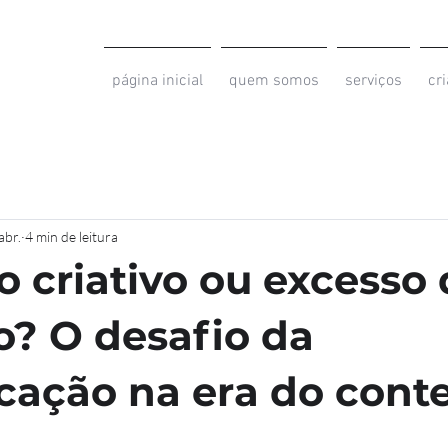
página inicial
quem somos
serviços
cr
abr.
4 min de leitura
o criativo ou excesso
o? O desafio da
ação na era do cont