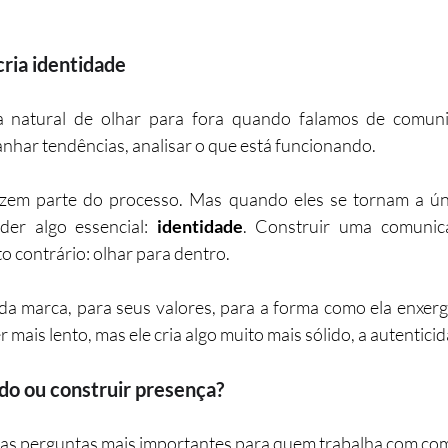
cria identidade
a natural de olhar para fora quando falamos de comunic
har tendências, analisar o que está funcionando.
em parte do processo. Mas quando eles se tornam a únic
er algo essencial: 
identidade
. Construir uma comunica
contrário: olhar para dentro.
 da marca, para seus valores, para a forma como ela enxer
mais lento, mas ele cria algo muito mais sólido, a autentici
do ou construir presença?
das perguntas mais importantes para quem trabalha com co