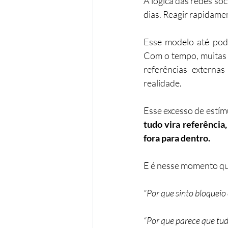
A lógica das redes soc
dias. Reagir rapidame
Esse modelo até pod
Com o tempo, muitas 
referências externa
realidade.
Esse excesso de estím
tudo vira referência,
fora para dentro.
E é nesse momento qu
“Por que sinto bloqueio 
“Por que parece que tudo