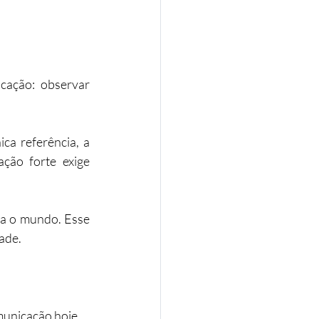
ação: observar 
a referência, a 
ção forte exige 
ga o mundo. Esse 
dade.
municação hoje.