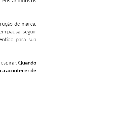
 Postar todos os 
ução de marca. 
m pausa, seguir 
ntido para sua 
espirar. 
Quando 
a a acontecer de 