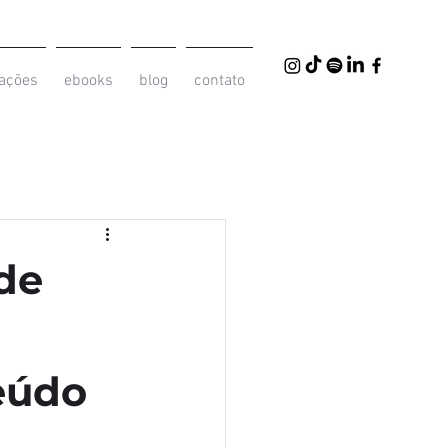
iações
ebooks
blog
contato
 de
eúdo