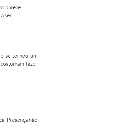
ma parece 
a ser 
o se tornou um 
 costumam fazer 
a. Presença não 