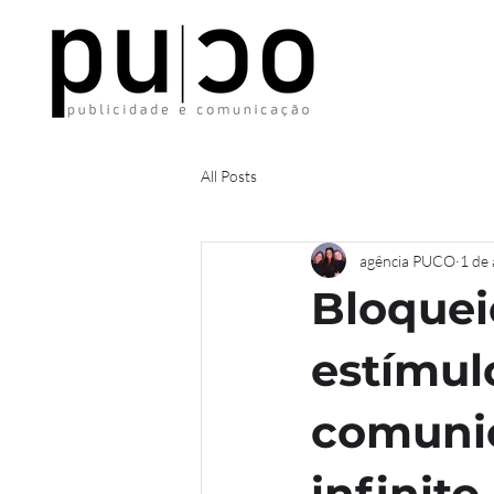
All Posts
agência PUCO
1 de 
Bloquei
estímul
comunic
infinito