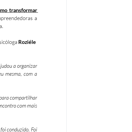
mo transformar 
mpreendedoras a 
a.
icóloga 
Roziéle 
udou a organizar 
 eu mesma, com a 
para compartilhar 
encontro com mais 
oi conduzido. Foi 